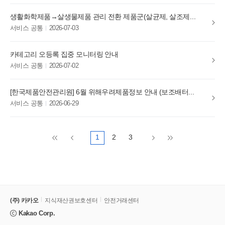
생활화학제품→살생물제품 관리 전환 제품군(살균제, 살조제, 기피제) 관련 재안내
서비스 공통
2026-07-03
카테고리 오등록 집중 모니터링 안내
서비스 공통
2026-07-02
[한국제품안전관리원] 6월 위해우려제품정보 안내 (보조배터리)
서비스 공통
2026-06-29
1
2
3
첫페이지로 이동
이전페이지로 이동
다음페이지로 이동
끝페이지로 이동
(주) 카카오
지식재산권보호센터
안전거래센터
Kakao Corp.