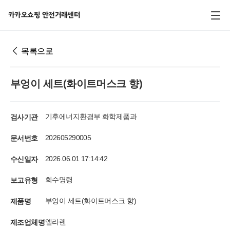
전체 메뉴
카카오쇼핑 안전거래센터
목록으로
부엉이 세트(화이트머스크 향)
검사기관
기후에너지환경부 화학제품과
문서번호
202605290005
수신일자
2026.06.01 17:14:42
보고유형
회수명령
제품명
부엉이 세트(화이트머스크 향)
제조업체명
엘라렌