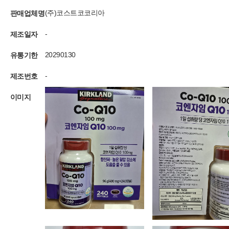
판매업체명
(주)코스트코코리아
제조일자
-
유통기한
20290130
제조번호
-
이미지